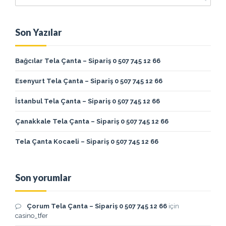
Son Yazılar
Bağcılar Tela Çanta – Sipariş 0 507 745 12 66
Esenyurt Tela Çanta – Sipariş 0 507 745 12 66
İstanbul Tela Çanta – Sipariş 0 507 745 12 66
Çanakkale Tela Çanta – Sipariş 0 507 745 12 66
Tela Çanta Kocaeli – Sipariş 0 507 745 12 66
Son yorumlar
Çorum Tela Çanta – Sipariş 0 507 745 12 66
için
casino_tfer