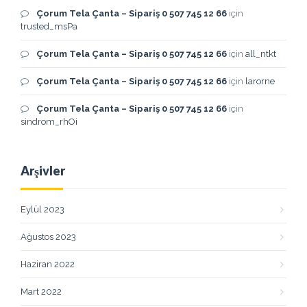
Çorum Tela Çanta – Sipariş 0 507 745 12 66
için
trusted_msPa
Çorum Tela Çanta – Sipariş 0 507 745 12 66
için
all_ntkt
Çorum Tela Çanta – Sipariş 0 507 745 12 66
için
larorne
Çorum Tela Çanta – Sipariş 0 507 745 12 66
için
sindrom_rhOi
Arşivler
Eylül 2023
Ağustos 2023
Haziran 2022
Mart 2022