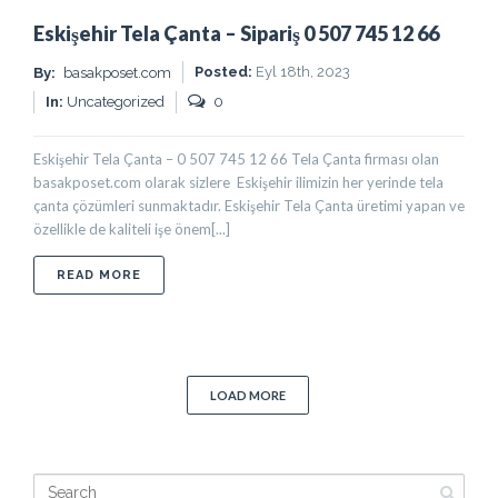
Eskişehir Tela Çanta – Sipariş 0 507 745 12 66
Posted:
Eyl 18th, 2023
By:
basakposet.com
In:
Uncategorized
0
Eskişehir Tela Çanta – 0 507 745 12 66 Tela Çanta firması olan
basakposet.com olarak sizlere Eskişehir ilimizin her yerinde tela
çanta çözümleri sunmaktadır. Eskişehir Tela Çanta üretimi yapan ve
özellikle de kaliteli işe önem[...]
ABOUT ESKIŞEHIR TELA ÇANTA – SIPARIŞ 0 507 7
READ MORE
LOAD MORE