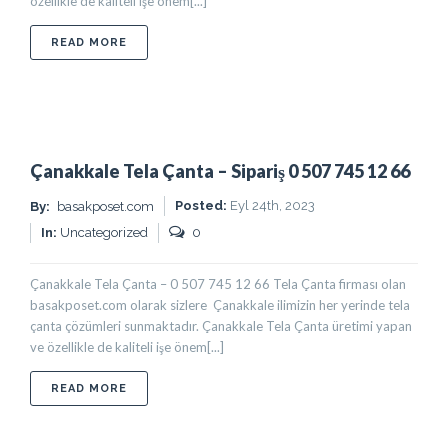
özellikle de kaliteli işe önem[...]
ABOUT İSTANBUL TELA ÇANTA – SIPARIŞ 0 507 7
READ MORE
Çanakkale Tela Çanta – Sipariş 0 507 745 12 66
Posted:
Eyl 24th, 2023
By:
basakposet.com
In:
Uncategorized
0
Çanakkale Tela Çanta – 0 507 745 12 66 Tela Çanta firması olan
basakposet.com olarak sizlere Çanakkale ilimizin her yerinde tela
çanta çözümleri sunmaktadır. Çanakkale Tela Çanta üretimi yapan
ve özellikle de kaliteli işe önem[...]
ABOUT ÇANAKKALE TELA ÇANTA – SIPARIŞ 0 507 
READ MORE