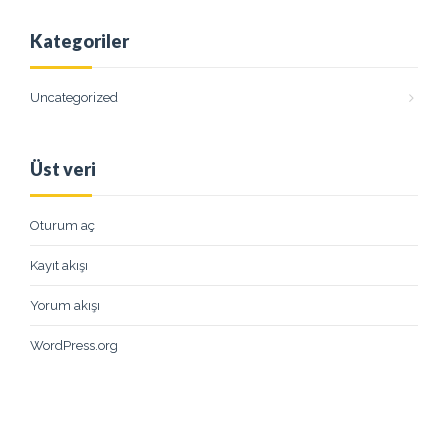
Kategoriler
Uncategorized
Üst veri
Oturum aç
Kayıt akışı
Yorum akışı
WordPress.org