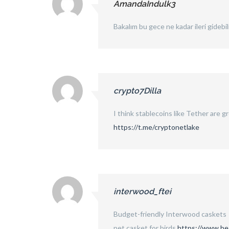
AmandaIndulk3
Bakalım bu gece ne kadar ileri gidebil
crypto7Dilla
I think stablecoins like Tether are gr
https://t.me/cryptonetlake
interwood_ftei
Budget-friendly Interwood caskets
pet casket for birds
https://www.be