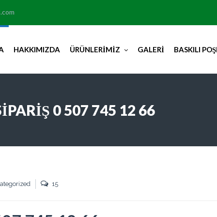
l.com
A
HAKKIMIZDA
ÜRÜNLERIMIZ
GALERI
BASKILI PO
PARIŞ 0 507 745 12 66
ategorized
15