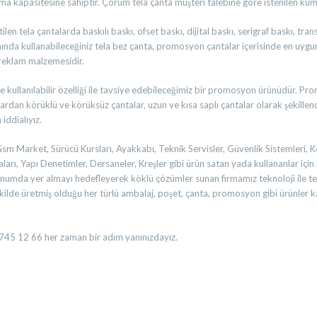
ıma kapasitesine sahiptir. Çorum tela çanta müşteri talebine göre istenilen kum
ilen tela çantalarda baskılı baskı, ofset baskı, dijital baskı, serigraf baskı, tr
nında kullanabileceğiniz tela bez çanta, promosyon çantalar içerisinde en uygun
 reklam malzemesidir.
re kullanılabilir özelliği ile tavsiye edebileceğimiz bir promosyon ürünüdür. P
rdan körüklü ve körüksüz çantalar, uzun ve kısa saplı çantalar olarak şekillendir
iddialıyız.
Gsm Market, Sürücü Kursları, Ayakkabı, Teknik Servisler, Güvenlik Sistemleri, 
ları, Yapı Denetimler, Dersaneler, Kreşler gibi ürün satan yada kullananlar için 
onumda yer almayı hedefleyerek köklü çözümler sunan firmamız teknoloji ile te
lde üretmiş olduğu her türlü ambalaj, poşet, çanta, promosyon gibi ürünler ka
7 745 12 66 her zaman bir adım yanınızdayız.