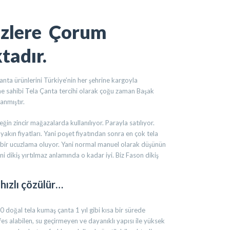
izlere Çorum
tadır.
nta ürünlerini Türkiye’nin her şehrine kargoyla
tme sahibi Tela Çanta tercihi olarak çoğu zaman Başak
anmıştır.
ğin zincir mağazalarda kullanılıyor. Parayla satılıyor.
akın fiyatları. Yani poşet fiyatından sonra en çok tela
da bir ucuzlama oluyor. Yani normal manuel olarak düşünün
ni dikiş yırtılmaz anlamında o kadar iyi. Biz Fason dikiş
hızlı çözülür…
oğal tela kumaş çanta 1 yıl gibi kısa bir sürede
es alabilen, su geçirmeyen ve dayanıklı yapısı ile yüksek