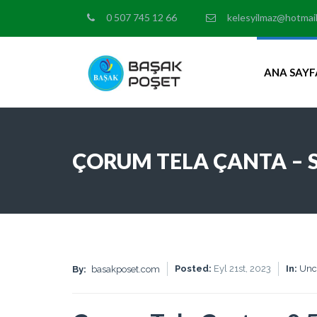
0 507 745 12 66
kelesyilmaz@hotmai
ANA SAYF
ÇORUM TELA ÇANTA – SI
Posted:
Eyl 21st, 2023
In:
Unc
By:
basakposet.com