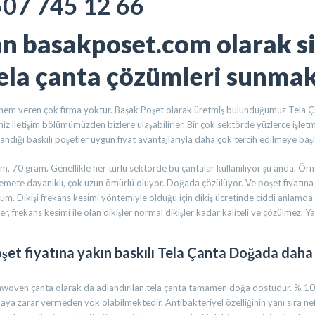
507 745 12 66
an
basakposet.com
olarak s
tela çanta çözümleri sunmak
 önem veren çok firma yoktur. Başak Poşet olarak üretmiş bulunduğumuz Tela Ça
z iletişim bölümümüzden bizlere ulaşabilirler. Bir çok sektörde yüzlerce işle
andığı baskılı poşetler uygun fiyat avantajlarıyla daha çok tercih edilmeye başl
ram, 70 gram. Genellikle her türlü sektörde bu çantalar kullanılıyor şu anda. Örne
vemete dayanıklı, çok uzun ömürlü oluyor. Doğada çözülüyor. Ve poşet fiyatına y
rum. Dikişi frekans kesimi yöntemiyle olduğu için dikiş ücretinde ciddi anlam
er, frekans kesimi ile olan dikişler normal dikişler kadar kaliteli ve çözülmez. Ya
şet fiyatına yakın baskılı Tela Çanta Doğada daha 
woven çanta olarak da adlandırılan tela çanta tamamen doğa dostudur. % 100 d
aya zarar vermeden yok olabilmektedir. Antibakteriyel özelliğinin yanı sıra nef