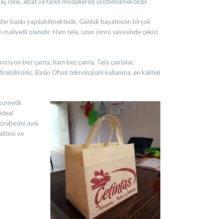
aş renk, ebat ve farklı modellerde üretilebilmektedir.
ansfer baskı yapılabilmektedir. Günlük hayatınızın birçok
 maliyetli olanıdır. Ham tela, uzun ömrü sayesinde çekici
romosyon bez çanta, ham bez çanta, Tela çantalar,
ebilirsiniz. Baskı Ofset teknolojisini kullanma, en kaliteli
Kozmetik
ideal
crübesini aynı
litesi ve