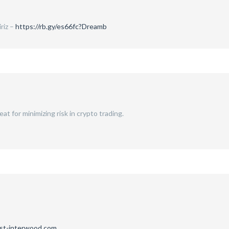
iriz –
https://rb.gy/es66fc?Dreamb
eat for minimizing risk in crypto trading.
st-interwood.com
.