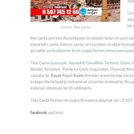
taş
Üret
ala
bir
Çorum Tela Çanta
Bez çanta çevreye duyarlılığınızı ön planda tutan ve uzun sü
imperteks çanta, kanvas çanta, sırt çantalar, ve diğer kumaşla
görseller ve fiyatlarımız ile en uygun hizmet etme konusunda 
Tela Çanta (yumuşak, dayanıklı) Genellikle Tarhana, Giyim, 
Bijuteri, Kırtasiye, Perde ve Çeyiz mağazaları, Oyuncak firma
çantalardır.
Başak Poşet Baskı
firmaları arasında hep üst k
kategoride birleştirip mükemmel çözümler üretmekte. Bu şeki
kullanışlı olmasıyla tercih edilmekte.
Tela Çanta fiyatları en uygun firmamıza ulaşmak için ; 0 50
facebook
sayfamız