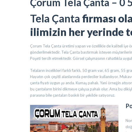
Çorum Tela Çanta – 0 
Tela Çanta
firması ol
ilimizin her yerinde 
Çorum Tela Çanta üretimi yapan ve özellikle de kaliteli işe
gönderilmektedir. Tela Çanta bastırmak isteyen müşterilerimi
Poşeti tercih etmektedir. Görsel çalışmasının rahatlıkla uygul
Telaların incelikleri farklı farklı, 50 gram var, 65 gram, 55 g
Hayatın çok çeşitli alanlarında perdeciler kullanılıyor. Muka
çanta fiyatı uygun şu anda. Kumaş pahalı. Yani örneğin atıyo
bu çantaların birini dikmeye çalışsa pahalı olur. Ama bu dikişl
parasına bile çantaları baskılı bir şekilde satıyoruz.
Po
Non
doğ