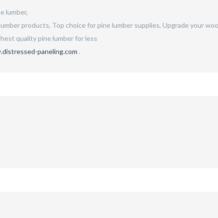
ne lumber,
lumber products, Top choice for pine lumber supplies, Upgrade your woo
hest quality pine lumber for less
.distressed-paneling.com
.