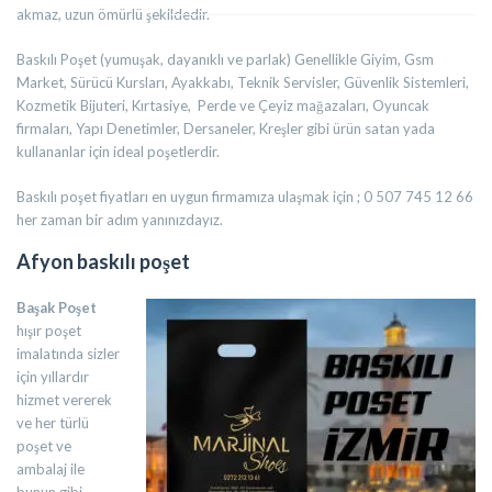
akmaz, uzun ömürlü şekildedir.
Baskılı Poşet (yumuşak, dayanıklı ve parlak) Genellikle Giyim, Gsm
Market, Sürücü Kursları, Ayakkabı, Teknik Servisler, Güvenlik Sistemleri,
Kozmetik Bijuteri, Kırtasiye, Perde ve Çeyiz mağazaları, Oyuncak
firmaları, Yapı Denetimler, Dersaneler, Kreşler gibi ürün satan yada
kullananlar için ideal poşetlerdir.
Baskılı poşet fiyatları en uygun firmamıza ulaşmak için ; 0 507 745 12 66
her zaman bir adım yanınızdayız.
Afyon baskılı poşet
Başak Poşet
hışır poşet
imalatında sizler
için yıllardır
hizmet vererek
ve her türlü
poşet ve
ambalaj ile