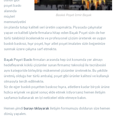
bunun gibi
poşet baskı
alanında
Baskılı Poşet İzmir Başak
müşteri
memnuniyetini
ön planda tutup kaliteli seri üretim yapmakta. Piyasada çalışmalar
yapan ve kaliteli işlerle firmalara hitap eden Başak Poşet sizin de her
türlü talebinizi incelemekte ve profesyonel çözüm üreterek en uygun
baskılı baskısız, hışır poşet, hışır atlet poşet imalatını sizin beğeninize
sunmak üzere çalışma sarf etmekte.
Başak Poşet Baskı
firmaları arasında hep üst konumda yer almayı
hedefleyerek köklü çözümler sunan firmamız teknoloji ile tecrübesini
aynı kategoride birleştirip mükemmel çözümler üretmekte. Bu şekilde
üretmiş olduğu her türlü ambalaj, poşet gibi ürünler kalitesi ve kullanışlı
olmasıyla tercih edilmekte.
Siz de eğer baskılı poşetten baskısız hışıra, atletlere kadar birçok ürüne
hızlıca erişmek ve güzel sonuç elde etmek istiyorsanız hemen iletişim
sayfamızı kullanarak en iyi neticeleri elde etmeye bakın.
Hemen şimdi
burayı tıklayarak
iletişim formumuzu doldurun size hemen
dönüş yapalım.